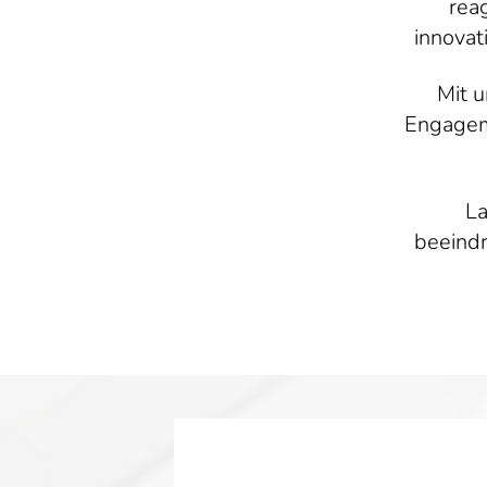
rea
innovat
Mit 
Engageme
La
beeindr