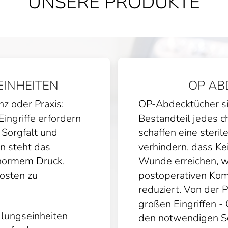
UNSERE PRODUKTE
INHEITEN
OP AB
z oder Praxis:
OP-Abdecktücher si
ingriffe erfordern
Bestandteil jedes ch
 Sorgfalt und
schaffen eine ster
 steht das
verhindern, dass Ke
normem Druck,
Wunde erreichen, w
Kosten zu
postoperativen Kom
reduziert. Von der P
großen Eingriffen 
dlungseinheiten
den notwendigen Sc