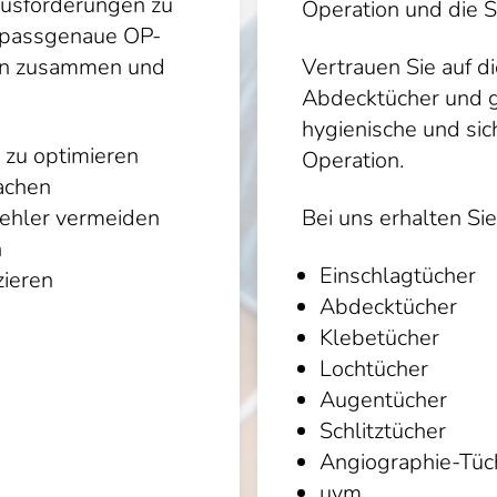
ausforderungen zu
Operation und die S
n passgenaue OP-
en zusammen und
Vertrauen Sie auf d
Abdecktücher und g
hygienische und si
 zu optimieren
Operation.
achen
Fehler vermeiden
Bei uns erhalten Sie
n
Einschlagtücher
ieren
Abdecktücher
Klebetücher
Lochtücher
Augentücher
Schlitztücher
Angiographie-Tüc
uvm.