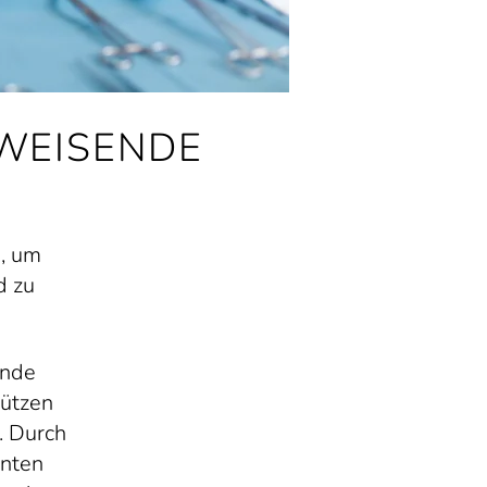
WEISENDE
n, um
d zu
ende
tützen
. Durch
anten