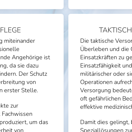
PFLEGE
TAKTISC
g miteinander
Die taktische Verso
sionelle
Überleben und die 
ende Angehörige ist
Einsatzkräften zu g
g, da sie dazu
Einsatzfähigkeit u
hindern. Der Schutz
militärischer oder 
rbreitung von
Operationen aufrech
 erster Stelle.
Versorgung bedeute
oft gefährlichen B
kte zur
effektive medizinisch
t Fachwissen
 produziert, um das
Damit dies gelingt, 
rheit von
Speziallösungen zur