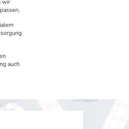
 wir
 passen.
ialem
ersorgung
gen
ung auch