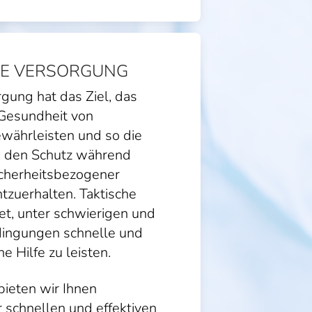
HE VERSORGUNG
rgung hat das Ziel, das
Gesundheit von
ewährleisten und so die
nd den Schutz während
sicherheitsbezogener
tzuerhalten. Taktische
t, unter schwierigen und
edingungen schnelle und
e Hilfe zu leisten.
bieten wir Ihnen
 schnellen und effektiven