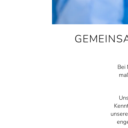
GEMEINS
Bei 
maß
Uns
Kennt
unsere
enge